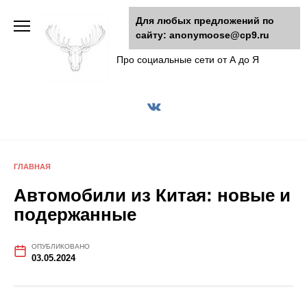
Перейти
Для любых предложений по
к
сайту: anonymoose@cp9.ru
AnonyMoose
содержанию
Про социальные сети от А до Я
ГЛАВНАЯ
Автомобили из Китая: новые и
подержанные
ОПУБЛИКОВАНО
03.05.2024