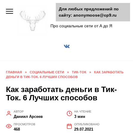
Перейти
Для любых предложений по
к
сайту: anonymoose@cp9.ru
AnonyMoose
содержанию
Про социальные сети от А до Я
ГЛАВНАЯ
»
СОЦИАЛЬНЫЕ СЕТИ
»
ТИК-ТОК
»
КАК ЗАРАБОТАТЬ
ДЕНЬГИ В ТИК-ТОК. 6 ЛУЧШИХ СПОСОБОВ
Как заработать деньги в Тик-
Ток. 6 Лучших способов
АВТОР
НА ЧТЕНИЕ
Даниил Арсеев
3 мин
ПРОСМОТРОВ
ОПУБЛИКОВАНО
468
29.07.2021